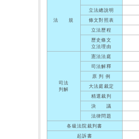
立法總說明
法 規
條文對照表
立法歷程
歷史條文
立法理由
憲法法庭
司法解釋
原 判 例
司法
大法庭裁定
判解
精選裁判
決 議
法律問題
各級法院裁判書
起訴書