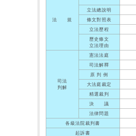
立法總說明
法 規
條文對照表
立法歷程
歷史條文
立法理由
憲法法庭
司法解釋
原 判 例
司法
大法庭裁定
判解
精選裁判
決 議
法律問題
各級法院裁判書
起訴書