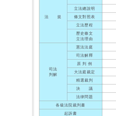
立法總說明
法 規
條文對照表
立法歷程
歷史條文
立法理由
憲法法庭
司法解釋
原 判 例
司法
大法庭裁定
判解
精選裁判
決 議
法律問題
各級法院裁判書
起訴書