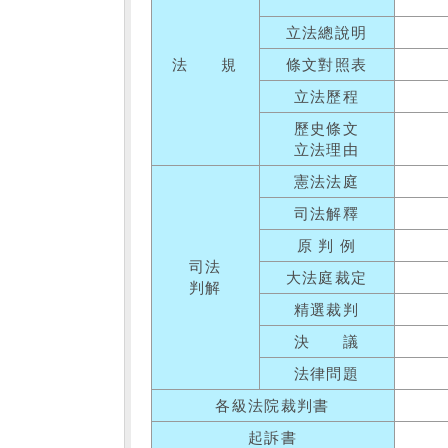
立法總說明
法 規
條文對照表
立法歷程
歷史條文
立法理由
憲法法庭
司法解釋
原 判 例
司法
大法庭裁定
判解
精選裁判
決 議
法律問題
各級法院裁判書
起訴書