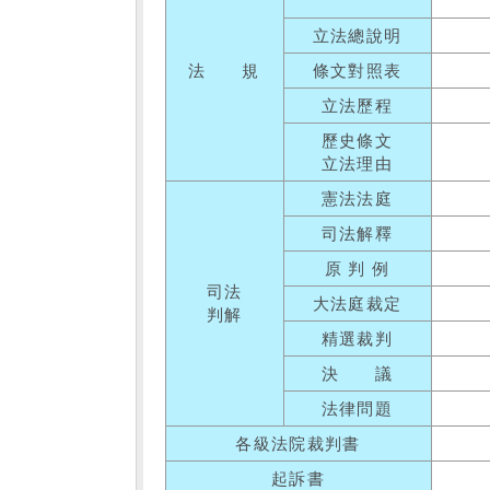
立法總說明
法 規
條文對照表
立法歷程
歷史條文
立法理由
憲法法庭
司法解釋
原 判 例
司法
大法庭裁定
判解
精選裁判
決 議
法律問題
各級法院裁判書
起訴書