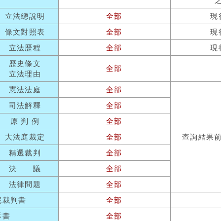
立法總說明
全部
現
條文對照表
全部
現
立法歷程
全部
現
歷史條文
全部
立法理由
憲法法庭
全部
司法解釋
全部
原 判 例
全部
大法庭裁定
全部
查詢結果
精選裁判
全部
決 議
全部
法律問題
全部
院裁判書
全部
訴書
全部