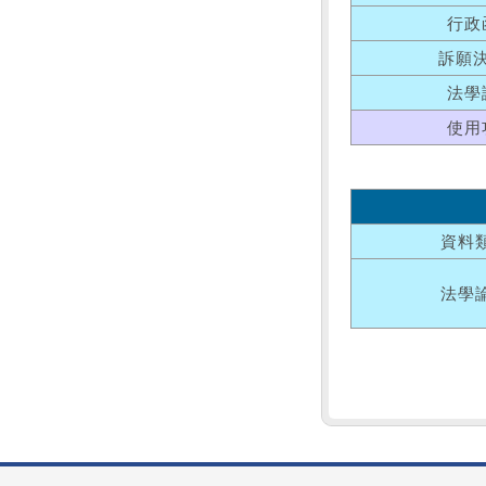
行政
訴願
法學
使用
資料
法學