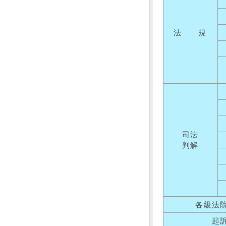
法 規
司法
判解
各級法
起