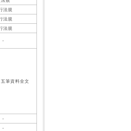
之法規
行法規
行法規
行法規
-
前五筆資料全文
-
-