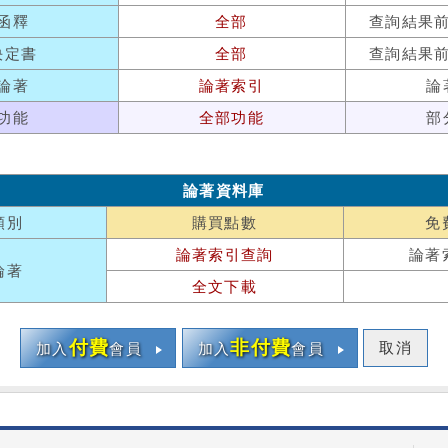
函釋
全部
查詢結果
決定書
全部
查詢結果
論著
論著索引
論
功能
全部功能
部
論著資料庫
類別
購買點數
免
論著索引查詢
論著
論著
全文下載
付費
非付費
取消
加入
會員
加入
會員