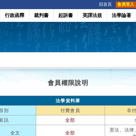
:::
回首頁
會員登入
行政函釋
裁判書
起訴書
英譯法規
法學論著
會員權限說明
法學資料庫
類別
付費會員
非
新訊
全部
憲法、法律
全文
全部