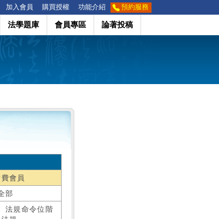
加入會員
購買授權
功能介紹
預約服務
法學題庫
會員專區
論著投稿
付費會員
全部
、法規命令位階