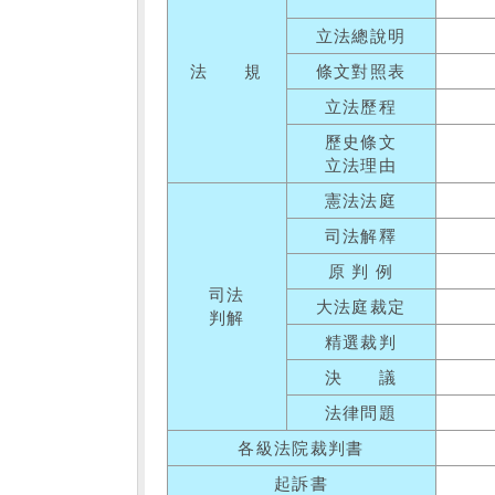
立法總說明
法 規
條文對照表
立法歷程
歷史條文
立法理由
憲法法庭
司法解釋
原 判 例
司法
大法庭裁定
判解
精選裁判
決 議
法律問題
各級法院裁判書
起訴書