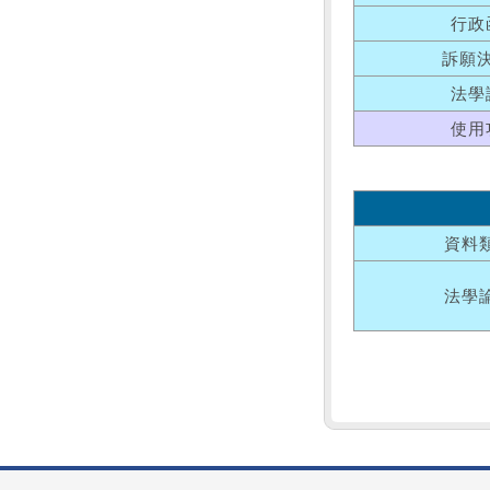
行政
訴願
法學
使用
資料
法學