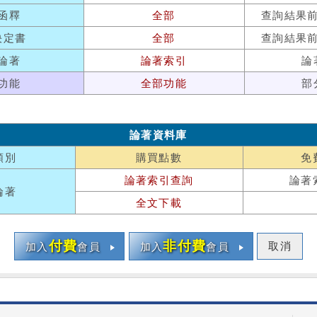
函釋
全部
查詢結果
決定書
全部
查詢結果
論著
論著索引
論
功能
全部功能
部
論著資料庫
類別
購買點數
免
論著索引查詢
論著
論著
全文下載
付費
非付費
取消
加入
會員
加入
會員