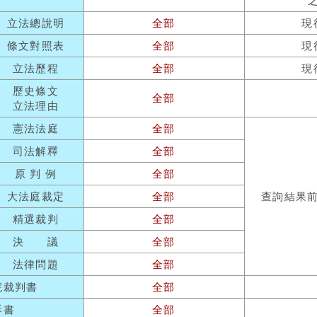
立法總說明
全部
現
條文對照表
全部
現
立法歷程
全部
現
歷史條文
全部
立法理由
憲法法庭
全部
司法解釋
全部
原 判 例
全部
大法庭裁定
全部
查詢結果
精選裁判
全部
決 議
全部
法律問題
全部
院裁判書
全部
訴書
全部