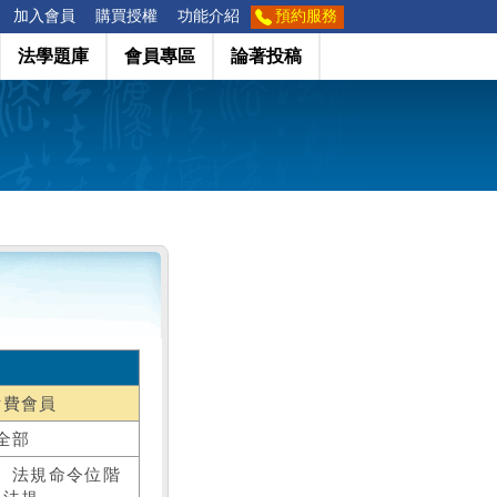
加入會員
購買授權
功能介紹
預約服務
法學題庫
會員專區
論著投稿
付費會員
全部
、法規命令位階