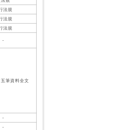
之法規
行法規
行法規
行法規
-
前五筆資料全文
-
-