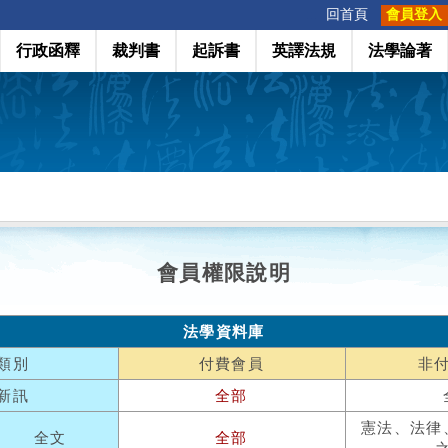
:::
回首頁
會員登入
行政函釋
裁判書
起訴書
英譯法規
法學論著
會員權限說明
法學資料庫
類別
付費會員
非
新訊
全部
憲法、法律
全文
全部