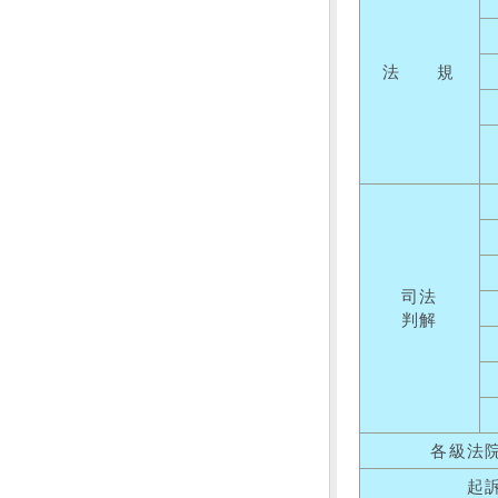
法 規
司法
判解
各級法
起