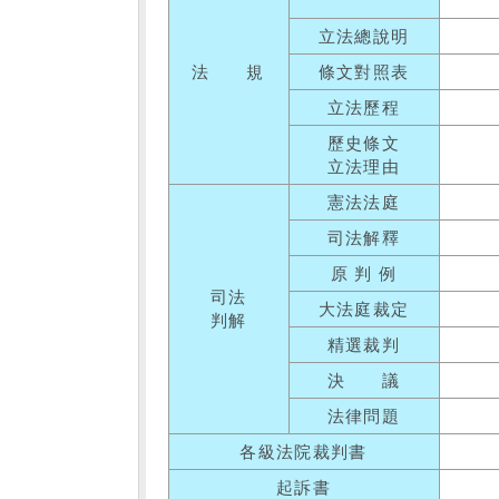
立法總說明
法 規
條文對照表
立法歷程
歷史條文
立法理由
憲法法庭
司法解釋
原 判 例
司法
大法庭裁定
判解
精選裁判
決 議
法律問題
各級法院裁判書
起訴書