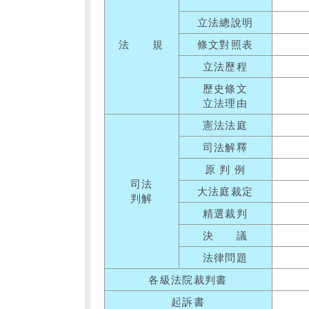
立法總說明
法 規
條文對照表
立法歷程
歷史條文
立法理由
憲法法庭
司法解釋
原 判 例
司法
大法庭裁定
判解
精選裁判
決 議
法律問題
各級法院裁判書
起訴書