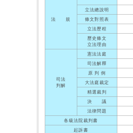
立法總說明
法 規
條文對照表
立法歷程
歷史條文
立法理由
憲法法庭
司法解釋
原 判 例
司法
大法庭裁定
判解
精選裁判
決 議
法律問題
各級法院裁判書
起訴書