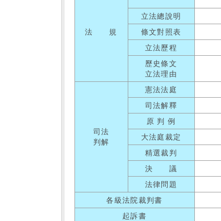
立法總說明
法 規
條文對照表
立法歷程
歷史條文
立法理由
憲法法庭
司法解釋
原 判 例
司法
大法庭裁定
判解
精選裁判
決 議
法律問題
各級法院裁判書
起訴書