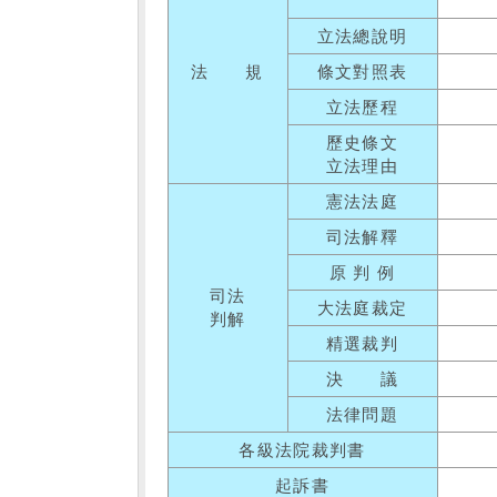
立法總說明
法 規
條文對照表
立法歷程
歷史條文
立法理由
憲法法庭
司法解釋
原 判 例
司法
大法庭裁定
判解
精選裁判
決 議
法律問題
各級法院裁判書
起訴書