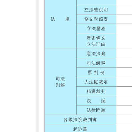
立法總說明
法 規
條文對照表
立法歷程
歷史條文
立法理由
憲法法庭
司法解釋
原 判 例
司法
大法庭裁定
判解
精選裁判
決 議
法律問題
各級法院裁判書
起訴書