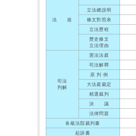
立法總說明
法 規
條文對照表
立法歷程
歷史條文
立法理由
憲法法庭
司法解釋
原 判 例
司法
大法庭裁定
判解
精選裁判
決 議
法律問題
各級法院裁判書
起訴書