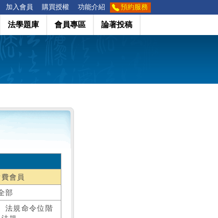
加入會員
購買授權
功能介紹
預約服務
法學題庫
會員專區
論著投稿
付費會員
全部
、法規命令位階