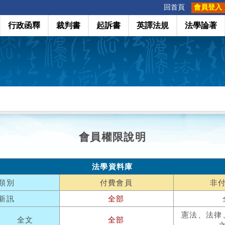
:::
回首頁
會員登入
行政函釋
裁判書
起訴書
英譯法規
法學論著
會員權限說明
法學資料庫
類別
付費會員
非
新訊
全部
憲法、法律
全文
全部