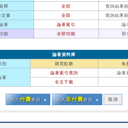
函釋
全部
查詢結果
決定書
全部
查詢結果
論著
論著索引
論
功能
全部功能
部
論著資料庫
類別
購買點數
免
論著索引查詢
論著
論著
全文下載
付費
非付費
取消
加入
會員
加入
會員