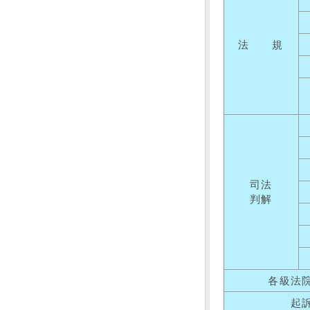
法 規
司法
判解
各級法
起