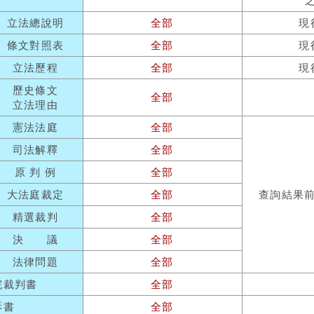
立法總說明
全部
現
條文對照表
全部
現
立法歷程
全部
現
歷史條文
全部
立法理由
憲法法庭
全部
司法解釋
全部
原 判 例
全部
大法庭裁定
全部
查詢結果
精選裁判
全部
決 議
全部
法律問題
全部
院裁判書
全部
訴書
全部