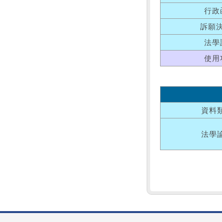
行政
訴願
法學
使用
資料
法學