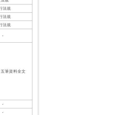
之法規
行法規
行法規
行法規
-
前五筆資料全文
-
-