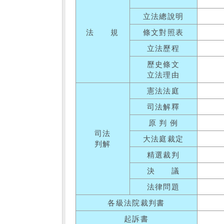
立法總說明
法 規
條文對照表
立法歷程
歷史條文
立法理由
憲法法庭
司法解釋
原 判 例
司法
大法庭裁定
判解
精選裁判
決 議
法律問題
各級法院裁判書
起訴書