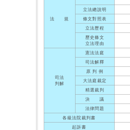
立法總說明
法 規
條文對照表
立法歷程
歷史條文
立法理由
憲法法庭
司法解釋
原 判 例
司法
大法庭裁定
判解
精選裁判
決 議
法律問題
各級法院裁判書
起訴書