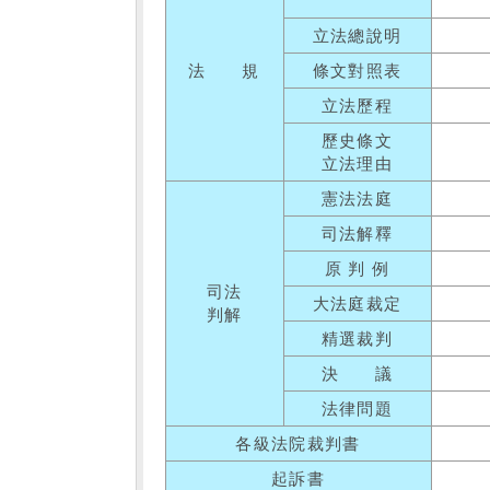
立法總說明
法 規
條文對照表
立法歷程
歷史條文
立法理由
憲法法庭
司法解釋
原 判 例
司法
大法庭裁定
判解
精選裁判
決 議
法律問題
各級法院裁判書
起訴書