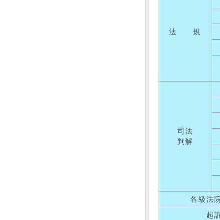
法 規
司法
判解
各級法
起