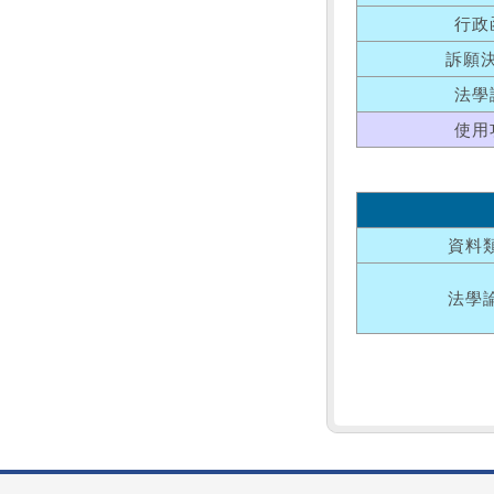
行政
訴願
法學
使用
資料
法學