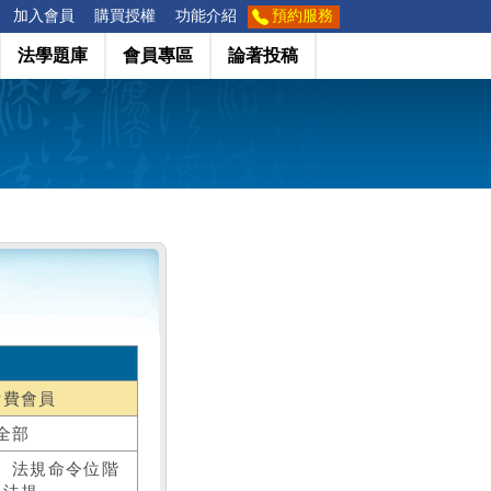
加入會員
購買授權
功能介紹
預約服務
法學題庫
會員專區
論著投稿
付費會員
全部
、法規命令位階