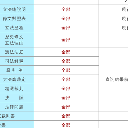
立法總說明
全部
現
條文對照表
全部
現
立法歷程
全部
現
歷史條文
全部
立法理由
憲法法庭
全部
司法解釋
全部
原 判 例
全部
大法庭裁定
全部
查詢結果
精選裁判
全部
決 議
全部
法律問題
全部
院裁判書
全部
訴書
全部