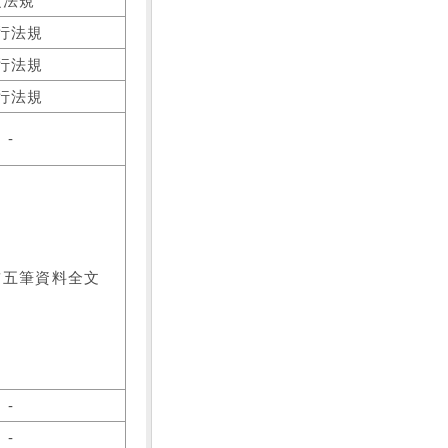
之法規
行法規
行法規
行法規
-
前五筆資料全文
-
-