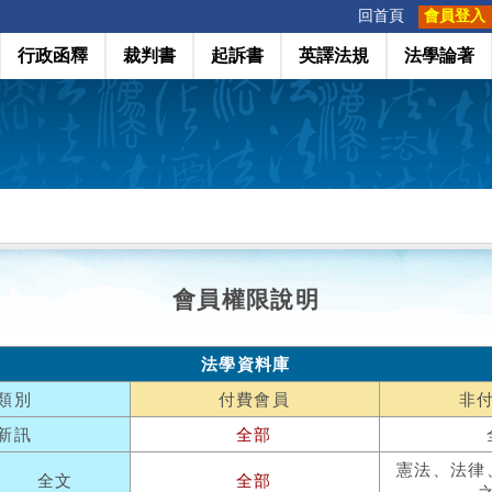
:::
回首頁
會員登入
行政函釋
裁判書
起訴書
英譯法規
法學論著
會員權限說明
法學資料庫
類別
付費會員
非
新訊
全部
憲法、法律
全文
全部