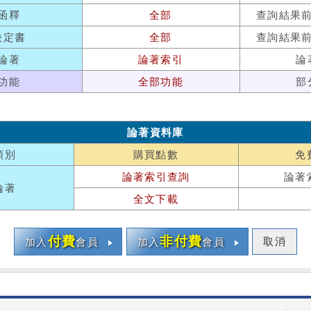
函釋
全部
查詢結果
決定書
全部
查詢結果
論著
論著索引
論
功能
全部功能
部
論著資料庫
類別
購買點數
免
論著索引查詢
論著
論著
全文下載
付費
非付費
取消
加入
會員
加入
會員