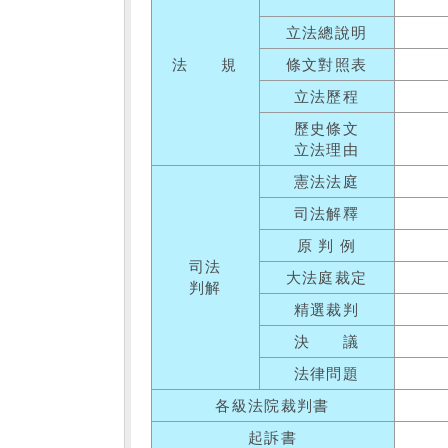
立法總說明
法 規
條文對照表
立法歷程
歷史條文
立法理由
憲法法庭
司法解釋
原 判 例
司法
大法庭裁定
判解
精選裁判
決 議
法律問題
各級法院裁判書
起訴書