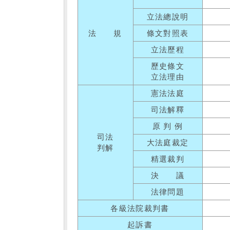
立法總說明
法 規
條文對照表
立法歷程
歷史條文
立法理由
憲法法庭
司法解釋
原 判 例
司法
大法庭裁定
判解
精選裁判
決 議
法律問題
各級法院裁判書
起訴書