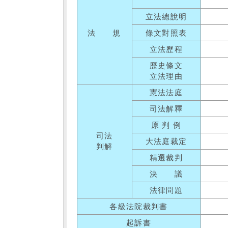
立法總說明
法 規
條文對照表
立法歷程
歷史條文
立法理由
憲法法庭
司法解釋
原 判 例
司法
大法庭裁定
判解
精選裁判
決 議
法律問題
各級法院裁判書
起訴書