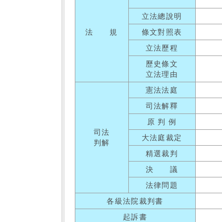
立法總說明
法 規
條文對照表
立法歷程
歷史條文
立法理由
憲法法庭
司法解釋
原 判 例
司法
大法庭裁定
判解
精選裁判
決 議
法律問題
各級法院裁判書
起訴書