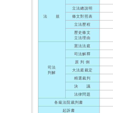
立法總說明
法 規
條文對照表
立法歷程
歷史條文
立法理由
憲法法庭
司法解釋
原 判 例
司法
大法庭裁定
判解
精選裁判
決 議
法律問題
各級法院裁判書
起訴書