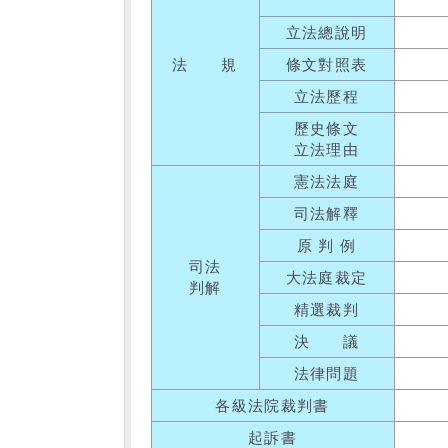
立法總說明
法 規
條文對照表
立法歷程
歷史條文
立法理由
憲法法庭
司法解釋
原 判 例
司法
大法庭裁定
判解
精選裁判
決 議
法律問題
各級法院裁判書
起訴書