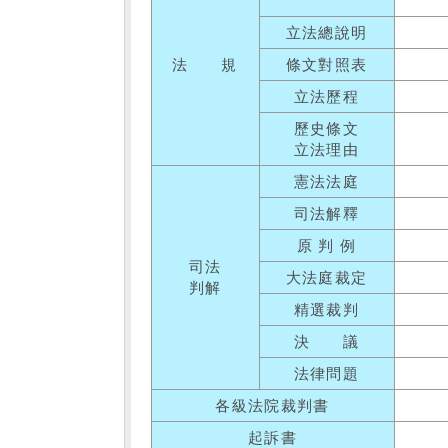
立法總說明
法 規
條文對照表
立法歷程
歷史條文
立法理由
憲法法庭
司法解釋
原 判 例
司法
大法庭裁定
判解
精選裁判
決 議
法律問題
各級法院裁判書
起訴書