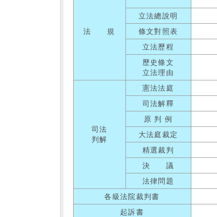
立法總說明
法 規
條文對照表
立法歷程
歷史條文
立法理由
憲法法庭
司法解釋
原 判 例
司法
大法庭裁定
判解
精選裁判
決 議
法律問題
各級法院裁判書
起訴書