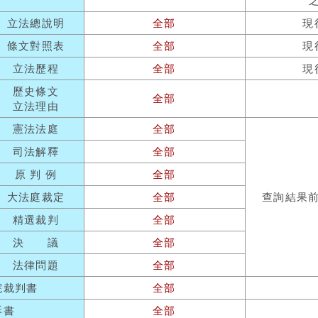
立法總說明
全部
現
條文對照表
全部
現
立法歷程
全部
現
歷史條文
全部
立法理由
憲法法庭
全部
司法解釋
全部
原 判 例
全部
大法庭裁定
全部
查詢結果
精選裁判
全部
決 議
全部
法律問題
全部
院裁判書
全部
訴書
全部