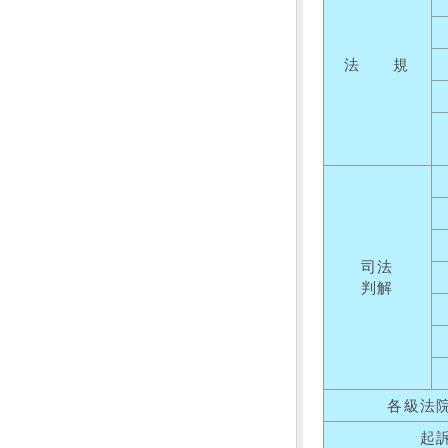
法 規
司法
判解
各級法
起