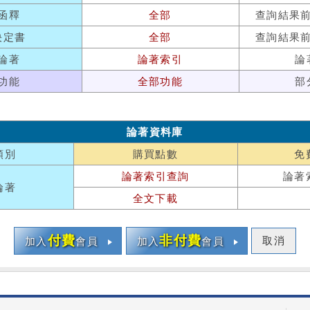
函釋
全部
查詢結果
決定書
全部
查詢結果
論著
論著索引
論
功能
全部功能
部
論著資料庫
類別
購買點數
免
論著索引查詢
論著
論著
全文下載
付費
非付費
取消
加入
會員
加入
會員