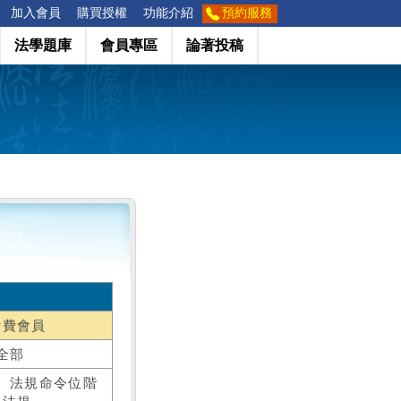
加入會員
購買授權
功能介紹
預約服務
法學題庫
會員專區
論著投稿
付費會員
全部
、法規命令位階