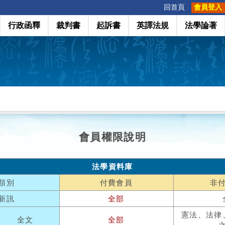
:::
回首頁
會員登入
行政函釋
裁判書
起訴書
英譯法規
法學論著
會員權限說明
法學資料庫
類別
付費會員
非
新訊
全部
憲法、法律
全文
全部