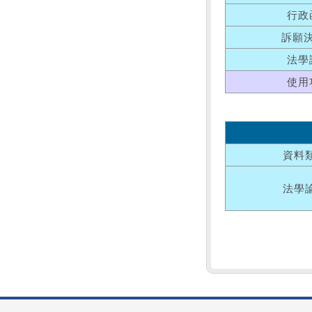
行政
訴願
法學
使用
資料
法學