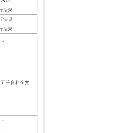
之法規
行法規
行法規
行法規
-
前五筆資料全文
-
-