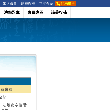
加入會員
購買授權
功能介紹
預約服務
法學題庫
會員專區
論著投稿
付費會員
全部
、法規命令位階