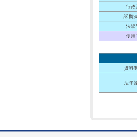
行政
訴願
法學
使用
資料
法學