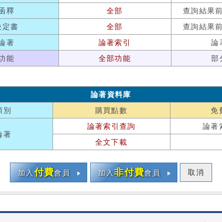
函釋
全部
查詢結果
決定書
全部
查詢結果
論著
論著索引
論
功能
全部功能
部
論著資料庫
類別
購買點數
免
論著索引查詢
論著
論著
全文下載
付費
非付費
取消
加入
會員
加入
會員