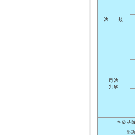
法 規
司法
判解
各級法
起