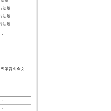
之法規
行法規
行法規
行法規
-
前五筆資料全文
-
-