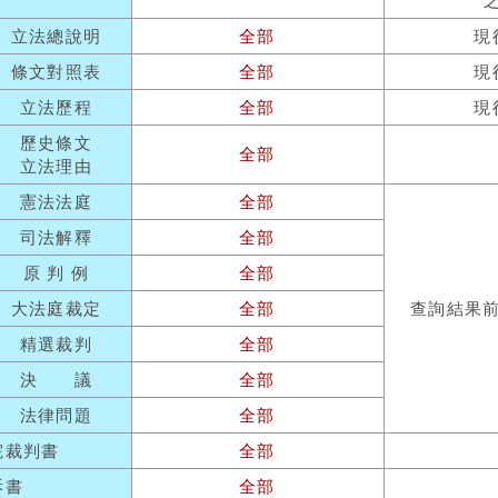
立法總說明
全部
現
條文對照表
全部
現
立法歷程
全部
現
歷史條文
全部
立法理由
憲法法庭
全部
司法解釋
全部
原 判 例
全部
大法庭裁定
全部
查詢結果
精選裁判
全部
決 議
全部
法律問題
全部
院裁判書
全部
訴書
全部