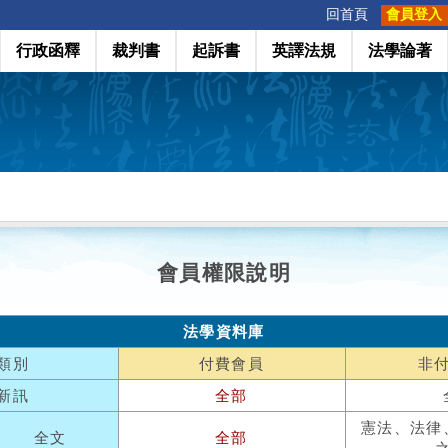
:::
回首頁
會員登入
行政函釋
裁判書
起訴書
英譯法規
法學論著
會員權限說明
法學資料庫
類別
付費會員
非
新訊
全部
憲法、法律
全文
全部