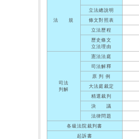
立法總說明
法 規
條文對照表
立法歷程
歷史條文
立法理由
憲法法庭
司法解釋
原 判 例
司法
大法庭裁定
判解
精選裁判
決 議
法律問題
各級法院裁判書
起訴書