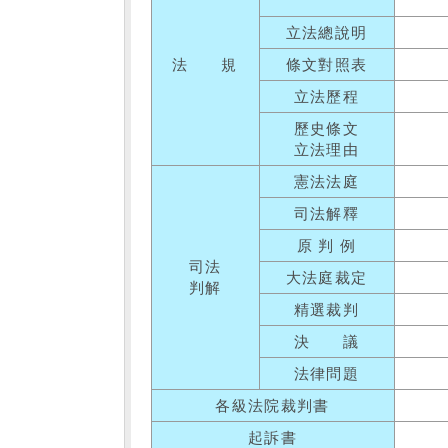
立法總說明
法 規
條文對照表
立法歷程
歷史條文
立法理由
憲法法庭
司法解釋
原 判 例
司法
大法庭裁定
判解
精選裁判
決 議
法律問題
各級法院裁判書
起訴書