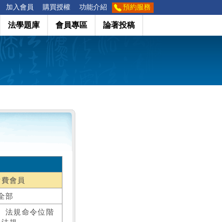
加入會員
購買授權
功能介紹
預約服務
法學題庫
會員專區
論著投稿
付費會員
全部
、法規命令位階