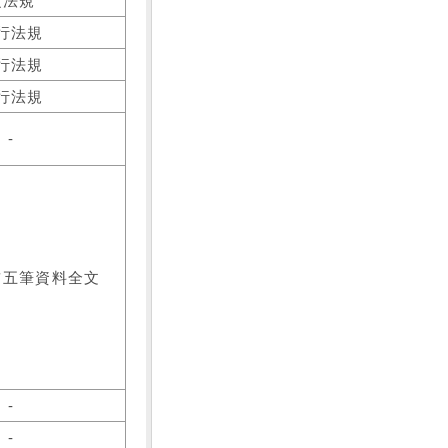
之法規
行法規
行法規
行法規
-
前五筆資料全文
-
-