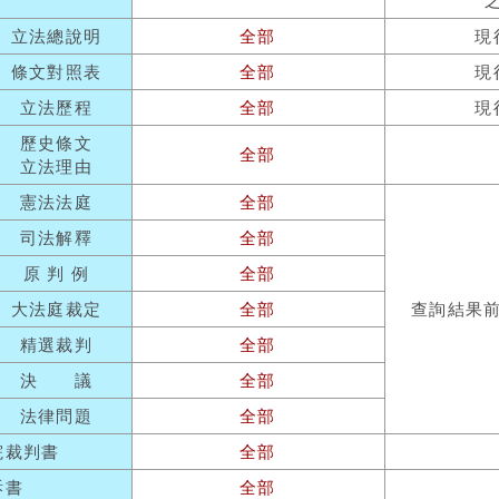
立法總說明
全部
現
條文對照表
全部
現
立法歷程
全部
現
歷史條文
全部
立法理由
憲法法庭
全部
司法解釋
全部
原 判 例
全部
大法庭裁定
全部
查詢結果
精選裁判
全部
決 議
全部
法律問題
全部
院裁判書
全部
訴書
全部