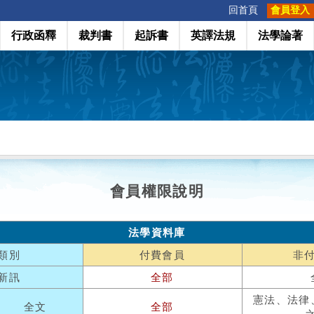
:::
回首頁
會員登入
行政函釋
裁判書
起訴書
英譯法規
法學論著
會員權限說明
法學資料庫
類別
付費會員
非
新訊
全部
憲法、法律
全文
全部