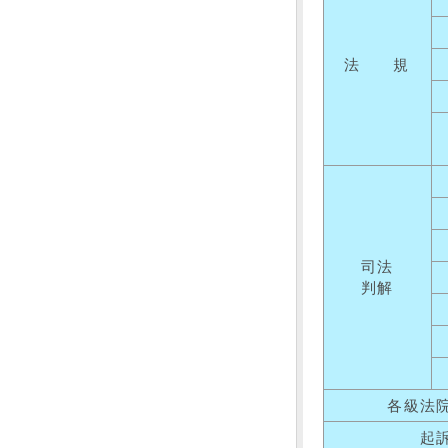
法 規
司法
判解
各級法
起