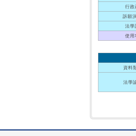
行政
訴願
法學
使用
資料
法學