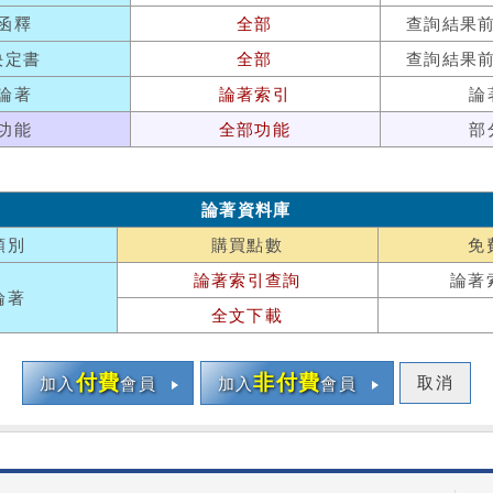
函釋
全部
查詢結果
決定書
全部
查詢結果
論著
論著索引
論
功能
全部功能
部
論著資料庫
類別
購買點數
免
論著索引查詢
論著
論著
全文下載
付費
非付費
取消
加入
會員
加入
會員