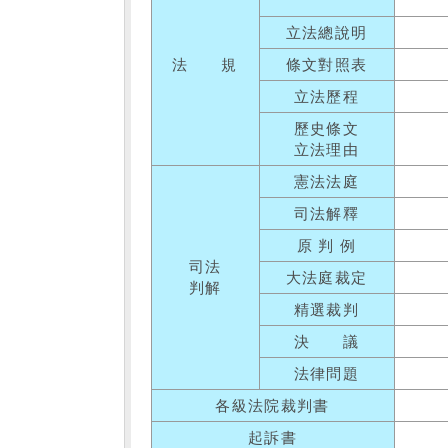
立法總說明
法 規
條文對照表
立法歷程
歷史條文
立法理由
憲法法庭
司法解釋
原 判 例
司法
大法庭裁定
判解
精選裁判
決 議
法律問題
各級法院裁判書
起訴書