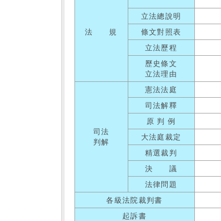
立法總說明
法 規
條文對照表
立法歷程
歷史條文
立法理由
憲法法庭
司法解釋
原 判 例
司法
大法庭裁定
判解
精選裁判
決 議
法律問題
各級法院裁判書
起訴書