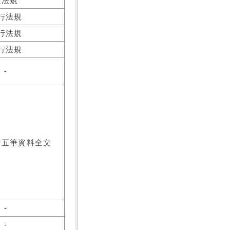
之法規
行法規
行法規
行法規
-
前五筆資料全文
-
-