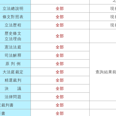
立法總說明
全部
現
條文對照表
全部
現
立法歷程
全部
現
歷史條文
全部
立法理由
憲法法庭
全部
司法解釋
全部
原 判 例
全部
大法庭裁定
全部
查詢結果
精選裁判
全部
決 議
全部
法律問題
全部
院裁判書
全部
訴書
全部