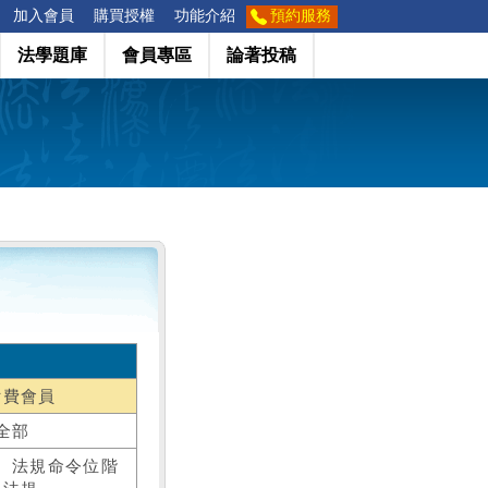
加入會員
購買授權
功能介紹
預約服務
法學題庫
會員專區
論著投稿
付費會員
全部
、法規命令位階