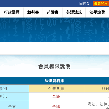
:::
回首頁
會員登入
行政函釋
裁判書
起訴書
英譯法規
法學論著
會員權限說明
法學資料庫
類別
付費會員
非
新訊
全部
憲法、法律
全文
全部