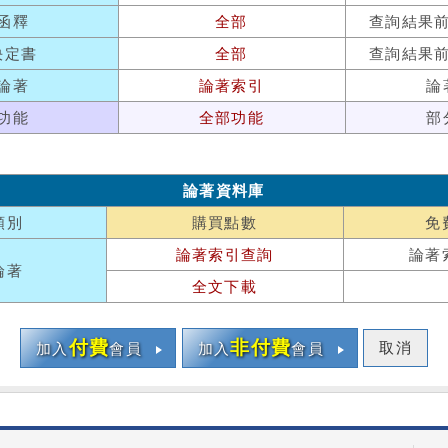
函釋
全部
查詢結果
決定書
全部
查詢結果
論著
論著索引
論
功能
全部功能
部
論著資料庫
類別
購買點數
免
論著索引查詢
論著
論著
全文下載
付費
非付費
取消
加入
會員
加入
會員