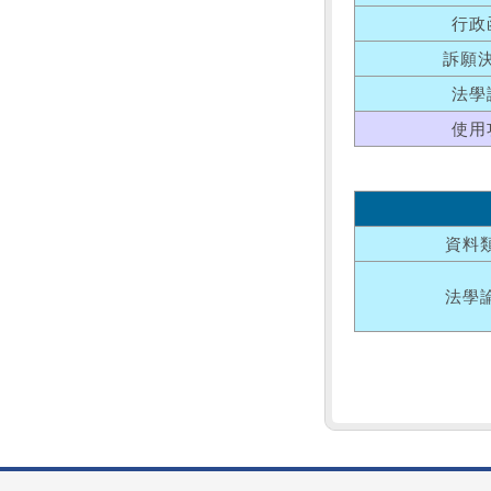
行政
訴願
法學
使用
資料
法學