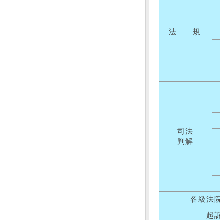
法 規
司法
判解
各級法
起