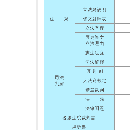
立法總說明
法 規
條文對照表
立法歷程
歷史條文
立法理由
憲法法庭
司法解釋
原 判 例
司法
大法庭裁定
判解
精選裁判
決 議
法律問題
各級法院裁判書
起訴書