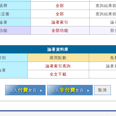
函釋
全部
查詢結果
決定書
全部
查詢結果
論著
論著索引
論
功能
全部功能
部
論著資料庫
類別
購買點數
免
論著索引查詢
論著
論著
全文下載
付費
非付費
取消
加入
會員
加入
會員