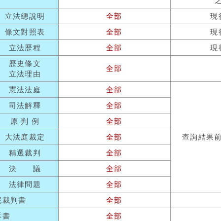
立法總說明
全部
現
條文對照表
全部
現
立法歷程
全部
現
歷史條文
全部
立法理由
憲法法庭
全部
司法解釋
全部
原 判 例
全部
大法庭裁定
全部
查詢結果
精選裁判
全部
決 議
全部
法律問題
全部
院裁判書
全部
訴書
全部