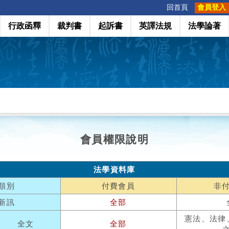
:::
回首頁
會員登入
行政函釋
裁判書
起訴書
英譯法規
法學論著
會員權限說明
法學資料庫
類別
付費會員
非
新訊
全部
憲法、法律
全文
全部