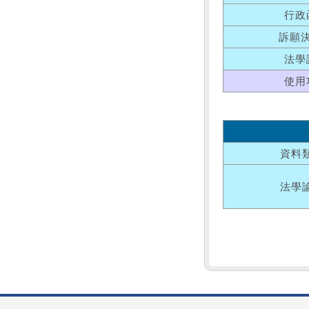
行政
訴願
法學
使用
資料
法學