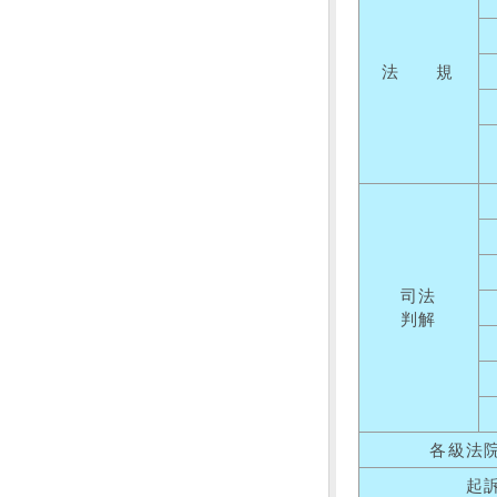
法 規
司法
判解
各級法
起