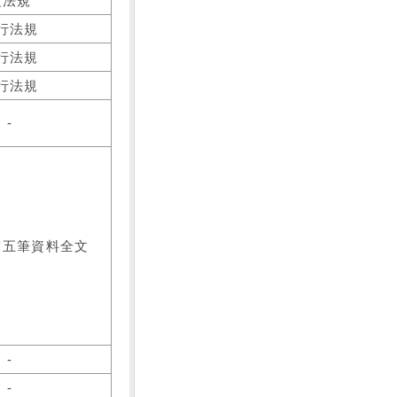
之法規
行法規
行法規
行法規
-
前五筆資料全文
-
-