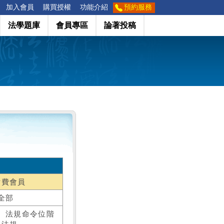
加入會員
購買授權
功能介紹
預約服務
法學題庫
會員專區
論著投稿
付費會員
全部
、法規命令位階