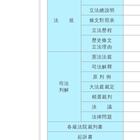
立法總說明
法 規
條文對照表
立法歷程
歷史條文
立法理由
憲法法庭
司法解釋
原 判 例
司法
大法庭裁定
判解
精選裁判
決 議
法律問題
各級法院裁判書
起訴書