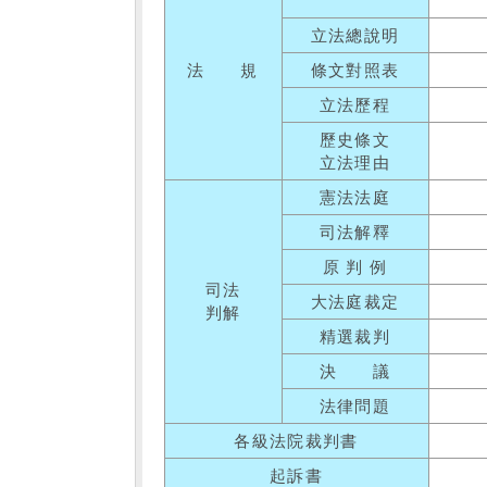
立法總說明
法 規
條文對照表
立法歷程
歷史條文
立法理由
憲法法庭
司法解釋
原 判 例
司法
大法庭裁定
判解
精選裁判
決 議
法律問題
各級法院裁判書
起訴書