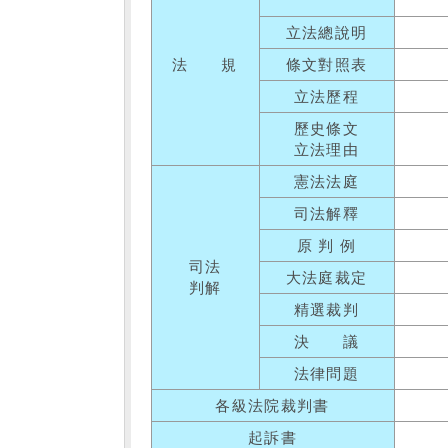
立法總說明
法 規
條文對照表
立法歷程
歷史條文
立法理由
憲法法庭
司法解釋
原 判 例
司法
大法庭裁定
判解
精選裁判
決 議
法律問題
各級法院裁判書
起訴書