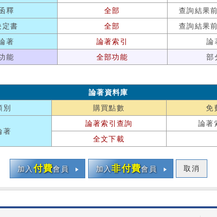
函釋
全部
查詢結果
決定書
全部
查詢結果
論著
論著索引
論
功能
全部功能
部
論著資料庫
類別
購買點數
免
論著索引查詢
論著
論著
全文下載
付費
非付費
取消
加入
會員
加入
會員