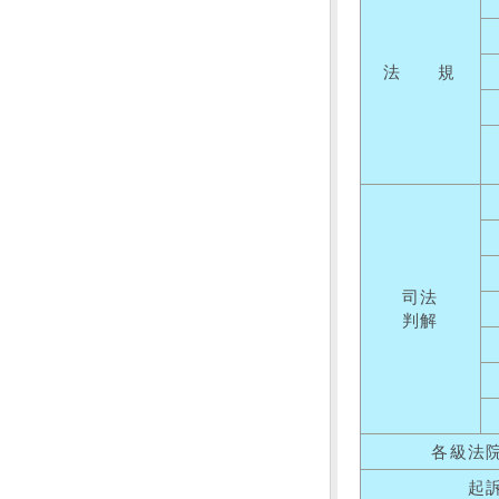
法 規
司法
判解
各級法
起