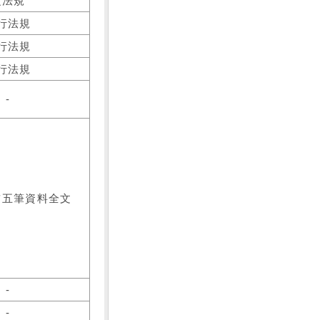
之法規
行法規
行法規
行法規
-
前五筆資料全文
-
-