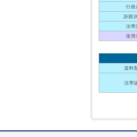
行政
訴願
法學
使用
資料
法學