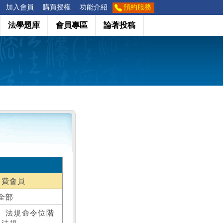
加入會員
購買授權
功能介紹
預約服務
法學題庫
會員專區
論著投稿
付費會員
全部
、法規命令位階