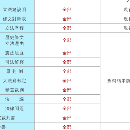
立法總說明
全部
現
條文對照表
全部
現
立法歷程
全部
現
歷史條文
全部
立法理由
憲法法庭
全部
司法解釋
全部
原 判 例
全部
大法庭裁定
全部
查詢結果
精選裁判
全部
決 議
全部
法律問題
全部
院裁判書
全部
訴書
全部