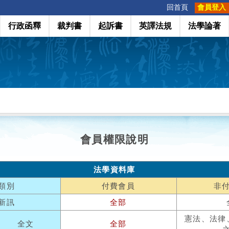
:::
回首頁
會員登入
行政函釋
裁判書
起訴書
英譯法規
法學論著
會員權限說明
法學資料庫
類別
付費會員
非
新訊
全部
憲法、法律
全文
全部