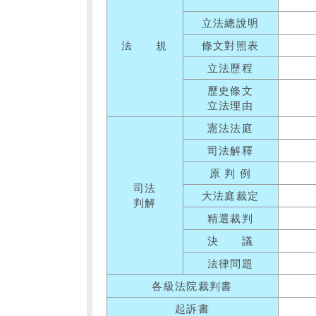
立法總說明
法 規
條文對照表
立法歷程
歷史條文
立法理由
憲法法庭
司法解釋
原 判 例
司法
大法庭裁定
判解
精選裁判
決 議
法律問題
各級法院裁判書
起訴書