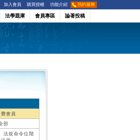
加入會員
購買授權
功能介紹
預約服務
法學題庫
會員專區
論著投稿
付費會員
全部
、法規命令位階