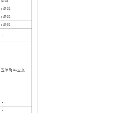
之法規
行法規
行法規
行法規
-
前五筆資料全文
-
-