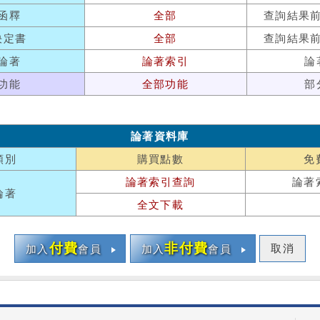
函釋
全部
查詢結果
決定書
全部
查詢結果
論著
論著索引
論
功能
全部功能
部
論著資料庫
類別
購買點數
免
論著索引查詢
論著
論著
全文下載
付費
非付費
取消
加入
會員
加入
會員