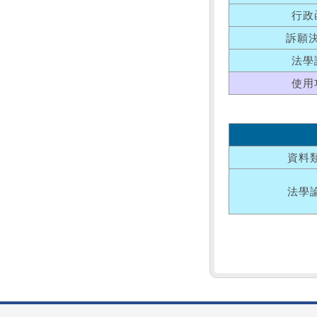
行政
訴願
法學
使用
資料
法學