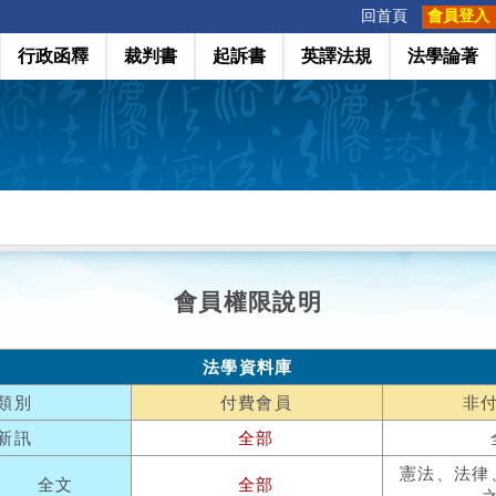
:::
回首頁
會員登入
行政函釋
裁判書
起訴書
英譯法規
法學論著
會員權限說明
法學資料庫
類別
付費會員
非
新訊
全部
憲法、法律
全文
全部