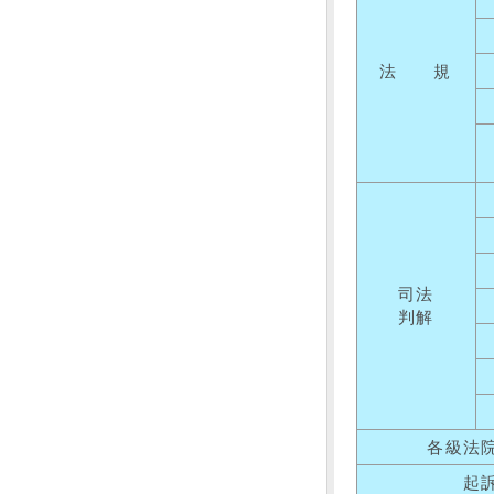
法 規
司法
判解
各級法
起