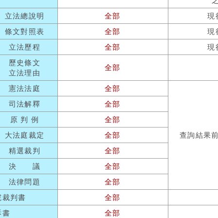
立法總說明
全部
現
條文對照表
全部
現
立法歷程
全部
現
歷史條文
全部
立法理由
憲法法庭
全部
司法解釋
全部
原 判 例
全部
大法庭裁定
全部
查詢結果
精選裁判
全部
決 議
全部
法律問題
全部
院裁判書
全部
訴書
全部