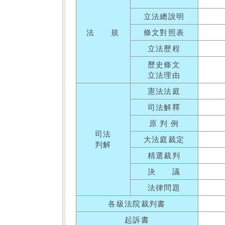
立法總說明
法 規
條文對照表
立法歷程
歷史條文
立法理由
憲法法庭
司法解釋
原 判 例
司法
大法庭裁定
判解
精選裁判
決 議
法律問題
各級法院裁判書
起訴書