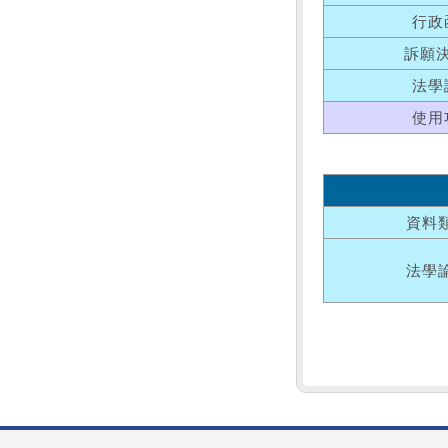
行政
訴願
法學
使用
資料
法學