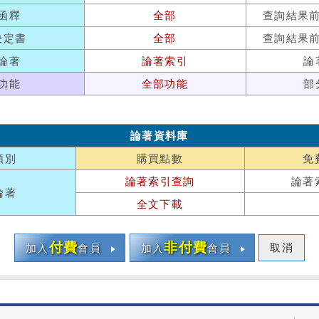
函釋
全部
查詢結果
決定書
全部
查詢結果
論著
論著索引
論
功能
全部功能
部
論著資料庫
類別
購買點數
免
論著索引查詢
論著
論著
全文下載
付費
非付費
取消
加入
會員
加入
會員