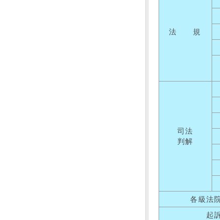
法 規
司法
判解
各級法
起