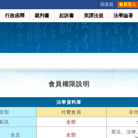
:::
回首頁
會員登入
行政函釋
裁判書
起訴書
英譯法規
法學論著
會員權限說明
法學資料庫
類別
付費會員
非
新訊
全部
憲法、法律
全文
全部