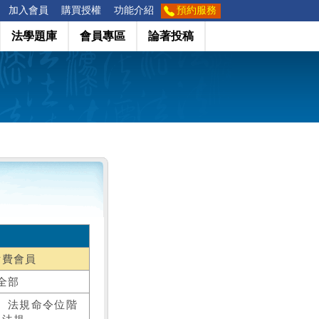
加入會員
購買授權
功能介紹
預約服務
法學題庫
會員專區
論著投稿
付費會員
全部
、法規命令位階