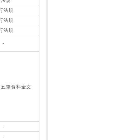
之法規
行法規
行法規
行法規
-
前五筆資料全文
-
-