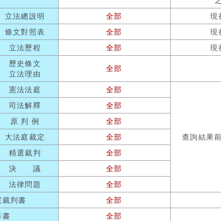
立法總說明
全部
現
條文對照表
全部
現
立法歷程
全部
現
歷史條文
全部
立法理由
憲法法庭
全部
司法解釋
全部
原 判 例
全部
大法庭裁定
全部
查詢結果
精選裁判
全部
決 議
全部
法律問題
全部
院裁判書
全部
訴書
全部