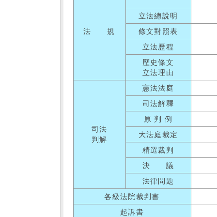
立法總說明
法 規
條文對照表
立法歷程
歷史條文
立法理由
憲法法庭
司法解釋
原 判 例
司法
大法庭裁定
判解
精選裁判
決 議
法律問題
各級法院裁判書
起訴書