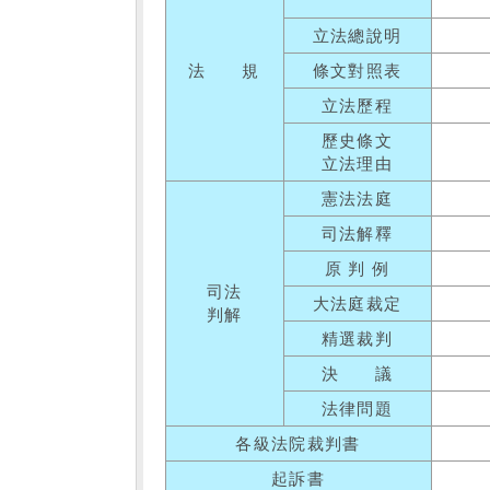
立法總說明
法 規
條文對照表
立法歷程
歷史條文
立法理由
憲法法庭
司法解釋
原 判 例
司法
大法庭裁定
判解
精選裁判
決 議
法律問題
各級法院裁判書
起訴書