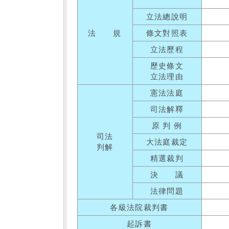
立法總說明
法 規
條文對照表
立法歷程
歷史條文
立法理由
憲法法庭
司法解釋
原 判 例
司法
大法庭裁定
判解
精選裁判
決 議
法律問題
各級法院裁判書
起訴書