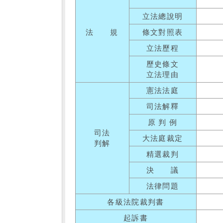
立法總說明
法 規
條文對照表
立法歷程
歷史條文
立法理由
憲法法庭
司法解釋
原 判 例
司法
大法庭裁定
判解
精選裁判
決 議
法律問題
各級法院裁判書
起訴書